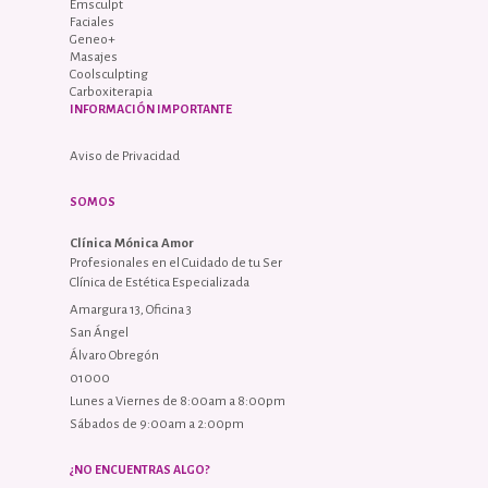
Emsculpt
Faciales
Geneo+
Masajes
Coolsculpting
Carboxiterapia
INFORMACIÓN IMPORTANTE
Aviso de Privacidad
SOMOS
Clínica Mónica Amor
Profesionales en el Cuidado de tu Ser
Clínica de Estética Especializada
Amargura 13, Oficina 3
San Ángel
Álvaro Obregón
01000
Lunes a Viernes de 8:00am a 8:00pm
Sábados de 9:00am a 2:00pm
¿NO ENCUENTRAS ALGO?