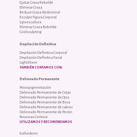
Quitar Grasa Rebelde
Eliminar Grasa
Reducir Grasa Abdominal
Esculpir Figura Corporal
Lipoescultura
Eliminar Grasa Rebelde
Coolsculpting
Depilación Definitiva
Depilación Definitiva Corporal
Depilación Definitiva Facial
LightSheer
TAMBIÉN CONTAMOS CON:
Delineado Permanente
Micropigmentación
Delineado Permanente de Cejas
Delineado Permanente de Ojos
Delineado Permanente de Boca
Delineado Permanente de Labios
Delineado Permanente de Pezón
Nouveau Contour
UTILIZAMOS Y RECOMENDAMOS
Esthederm