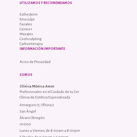
UTILIZAMOS Y RECOMENDAMOS
Esthederm
Emsculpt
Faciales
Geneo+
Masajes
Coolsculpting
Carboxiterapia
INFORMACIÓN IMPORTANTE
Aviso de Privacidad
SOMOS
Clínica Mónica Amor
Profesionales en el Cuidado de tu Ser
Clínica de Estética Especializada
Amargura 13, Oficina 3
San Ángel
Álvaro Obregón
01000
Lunes a Viernes de 8:00am a 8:00pm