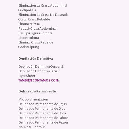
Eliminación de Grasa Abdominal
Criolipolisis
Eliminación de Grasa No Deseada
Quitar Grasa Rebelde
Eliminar Grasa
Reducir Grasa Abdominal
Esculpir Figura Corporal
Lipoescultura
Eliminar Grasa Rebelde
Coolsculpting
Depilación Definitiva
Depilación Definitiva Corporal
Depilación Definitiva Facial
LightSheer
TAMBIÉN CONTAMOS CON:
Delineado Permanente
Micropigmentación
Delineado Permanente de Cejas
Delineado Permanente de Ojos
Delineado Permanente de Boca
Delineado Permanente de Labios
Delineado Permanente de Pezón
Nouveau Contour