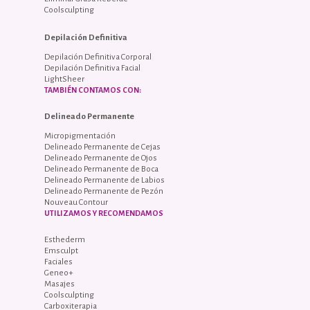
Coolsculpting
Depilación Definitiva
Depilación Definitiva Corporal
Depilación Definitiva Facial
LightSheer
TAMBIÉN CONTAMOS CON:
Delineado Permanente
Micropigmentación
Delineado Permanente de Cejas
Delineado Permanente de Ojos
Delineado Permanente de Boca
Delineado Permanente de Labios
Delineado Permanente de Pezón
Nouveau Contour
UTILIZAMOS Y RECOMENDAMOS
Esthederm
Emsculpt
Faciales
Geneo+
Masajes
Coolsculpting
Carboxiterapia