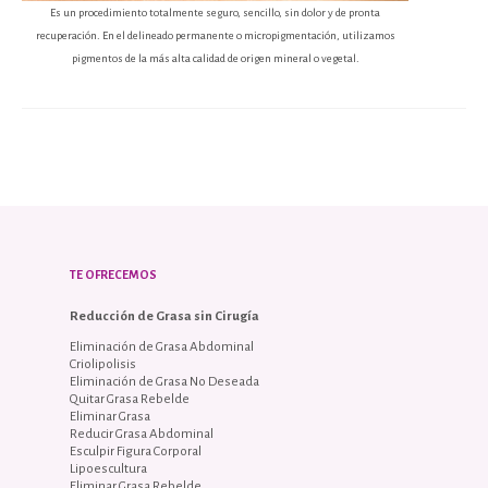
Es un procedimiento totalmente seguro, sencillo, sin dolor y de pronta
recuperación. En el delineado permanente o micropigmentación, utilizamos
pigmentos de la más alta calidad de origen mineral o vegetal.
TE OFRECEMOS
Reducción de Grasa sin Cirugía
Eliminación de Grasa Abdominal
Criolipolisis
Eliminación de Grasa No Deseada
Quitar Grasa Rebelde
Eliminar Grasa
Reducir Grasa Abdominal
Esculpir Figura Corporal
Lipoescultura
Eliminar Grasa Rebelde