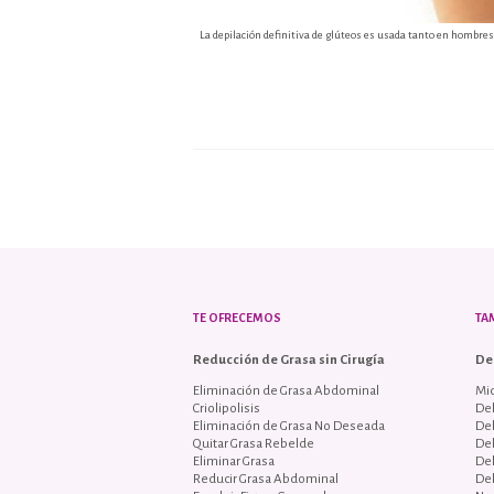
La depilación definitiva de glúteos es usada tanto en hombre
TE OFRECEMOS
TA
Reducción de Grasa sin Cirugía
De
Eliminación de Grasa Abdominal
Mi
Criolipolisis
De
Eliminación de Grasa No Deseada
De
Quitar Grasa Rebelde
De
Eliminar Grasa
De
Reducir Grasa Abdominal
De