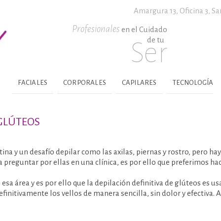
Amargura 13, Oficina 3,
Sa
Profesionales
en el Cuidado
de tu
Ser
FACIALES
CORPORALES
CAPILARES
TECNOLOGÍA
 GLÚTEOS
na y un desafío depilar como las axilas, piernas y rostro, pero hay
preguntar por ellas en una clínica, es por ello que preferimos ha
esa área y es por ello que la depilación definitiva de glúteos es
finitivamente los vellos de manera sencilla, sin dolor y efectiva. A