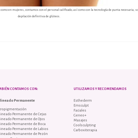
s como en mujeres, contamos con el personal calificado, así como con la tecnología de punta necesaria, 
depilación definitiva de glúteos.
MBIÉN CONTAMOS CON:
UTILIZAMOS Y RECOMENDAMOS
lineado Permanente
Esthederm
Emsculpt
cropigmentación
Faciales
lineado Permanente de Cejas
Geneo+
lineado Permanente de Ojos
Masajes
lineado Permanente de Boca
Coolsculpting
lineado Permanente de Labios
Carboxiterapia
lineado Permanente de Pezón