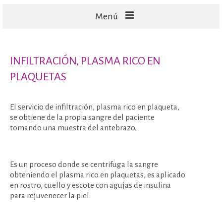
Menú
FACIALES
INFILTRACIÓN, PLASMA RICO EN
CORPORALES
PLAQUETAS
CAPILARES
TECNOLOGÍA
El servicio de infiltración, plasma rico en plaqueta,
se obtiene de la propia sangre del paciente
tomando una muestra del antebrazo.
Es un proceso donde se centrifuga la sangre
obteniendo el plasma rico en plaquetas, es aplicado
en rostro, cuello y escote con agujas de insulina
para rejuvenecer la piel.