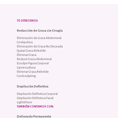
TE OFRECEMOS
Reducción de Grasa sin Cirugía
Eliminación de Grasa Abdominal
Criolipolisis
Eliminación de Grasa No Deseada
Quitar Grasa Rebelde
Eliminar Grasa
Reducir Grasa Abdominal
Esculpir Figura Corporal
Lipoescultura
Eliminar Grasa Rebelde
Coolsculpting
Depilación Definitiva
Depilación Definitiva Corporal
Depilación Definitiva Facial
LightSheer
TAMBIÉN CONTAMOS CON:
Delineado Permanente