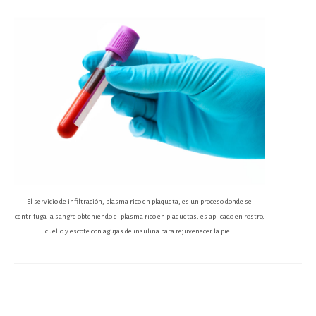
El servicio de infiltración, plasma rico en plaqueta, es un proceso donde se
centrifuga la sangre obteniendo el plasma rico en plaquetas, es aplicado en rostro,
cuello y escote con agujas de insulina para rejuvenecer la piel.