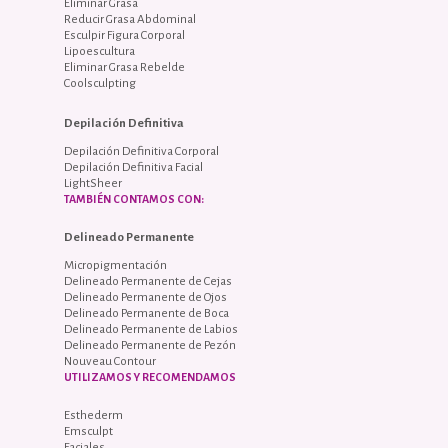
Eliminar Grasa
Reducir Grasa Abdominal
Esculpir Figura Corporal
Lipoescultura
Eliminar Grasa Rebelde
Coolsculpting
Depilación Definitiva
Depilación Definitiva Corporal
Depilación Definitiva Facial
LightSheer
TAMBIÉN CONTAMOS CON:
Delineado Permanente
Micropigmentación
Delineado Permanente de Cejas
Delineado Permanente de Ojos
Delineado Permanente de Boca
Delineado Permanente de Labios
Delineado Permanente de Pezón
Nouveau Contour
UTILIZAMOS Y RECOMENDAMOS
Esthederm
Emsculpt
Faciales