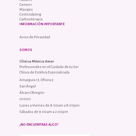
Geneo+
Masajes
Coolsculpting
Carboxiterapia
INFORMACIÓN IMPORTANTE
Aviso de Privacidad
SOMOS
Clínica Mónica Amor
Profesionales en el Cuidado de tu Ser
Clínica de Estética Especializada
Amargura 13, Oficina 3
San Ángel
Álvaro Obregón
01000
Lunes a Viernes de 8:00am a 8:00pm
Sábados de 9:00am a 2:00pm
¿NO ENCUENTRAS ALGO?