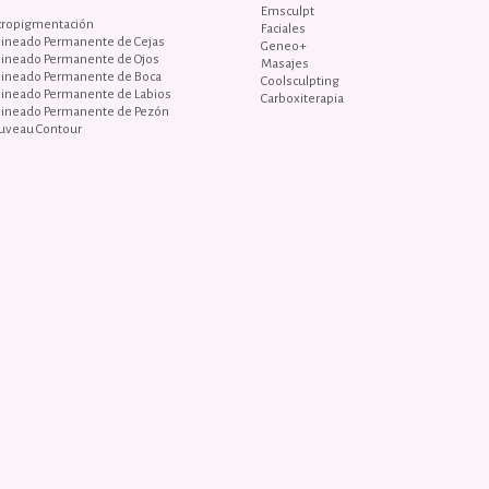
Emsculpt
cropigmentación
Faciales
lineado Permanente de Cejas
Geneo+
lineado Permanente de Ojos
Masajes
lineado Permanente de Boca
Coolsculpting
lineado Permanente de Labios
Carboxiterapia
lineado Permanente de Pezón
uveau Contour