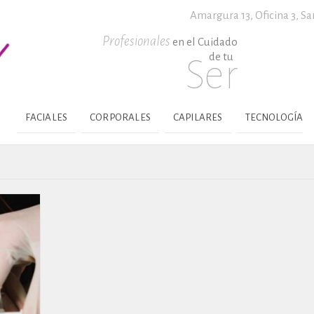
Amargura 13, Oficina 3,
Sa
Profesionales
en el Cuidado
de tu
Ser
FACIALES
CORPORALES
CAPILARES
TECNOLOGÍA