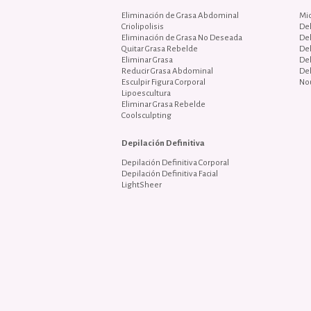
Eliminación de Grasa Abdominal
Mi
Criolipolisis
De
Eliminación de Grasa No Deseada
De
Quitar Grasa Rebelde
De
Eliminar Grasa
De
Reducir Grasa Abdominal
De
Esculpir Figura Corporal
No
Lipoescultura
Eliminar Grasa Rebelde
Coolsculpting
Depilación Definitiva
Depilación Definitiva Corporal
Depilación Definitiva Facial
LightSheer