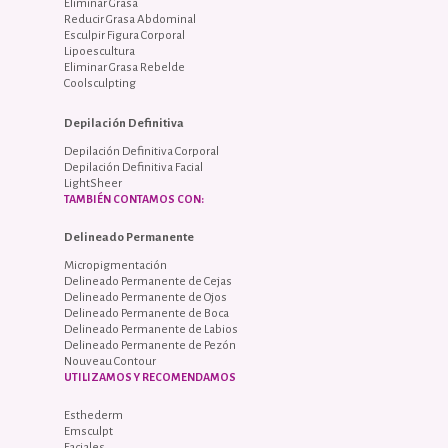
Eliminar Grasa
Reducir Grasa Abdominal
Esculpir Figura Corporal
Lipoescultura
Eliminar Grasa Rebelde
Coolsculpting
Depilación Definitiva
Depilación Definitiva Corporal
Depilación Definitiva Facial
LightSheer
TAMBIÉN CONTAMOS CON:
Delineado Permanente
Micropigmentación
Delineado Permanente de Cejas
Delineado Permanente de Ojos
Delineado Permanente de Boca
Delineado Permanente de Labios
Delineado Permanente de Pezón
Nouveau Contour
UTILIZAMOS Y RECOMENDAMOS
Esthederm
Emsculpt
Faciales