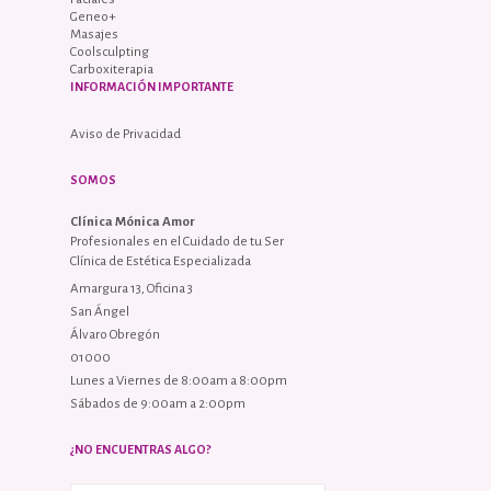
Geneo+
Masajes
Coolsculpting
Carboxiterapia
INFORMACIÓN IMPORTANTE
Aviso de Privacidad
SOMOS
Clínica Mónica Amor
Profesionales en el Cuidado de tu Ser
Clínica de Estética Especializada
Amargura 13, Oficina 3
San Ángel
Álvaro Obregón
01000
Lunes a Viernes de 8:00am a 8:00pm
Sábados de 9:00am a 2:00pm
¿NO ENCUENTRAS ALGO?