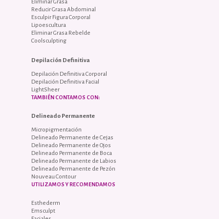
Eliminar Grasa
Reducir Grasa Abdominal
Esculpir Figura Corporal
Lipoescultura
Eliminar Grasa Rebelde
Coolsculpting
Depilación Definitiva
Depilación Definitiva Corporal
Depilación Definitiva Facial
LightSheer
TAMBIÉN CONTAMOS CON:
Delineado Permanente
Micropigmentación
Delineado Permanente de Cejas
Delineado Permanente de Ojos
Delineado Permanente de Boca
Delineado Permanente de Labios
Delineado Permanente de Pezón
Nouveau Contour
UTILIZAMOS Y RECOMENDAMOS
Esthederm
Emsculpt
Faciales