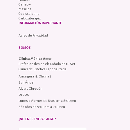
Geneo+
Masajes
Coolsculpting
Carboxiterapia
INFORMACIÓN IMPORTANTE
Aviso de Privacidad
SOMOS
Clínica Mónica Amor
Profesionales en el Cuidado de tu Ser
Clínica de Estética Especializada
Amargura 13, Oficina 3
San Ángel
Álvaro Obregón
01000
Lunes a Viernes de 8:00am a 8:00pm
Sábados de 9:00am a 2:00pm
¿NO ENCUENTRAS ALGO?