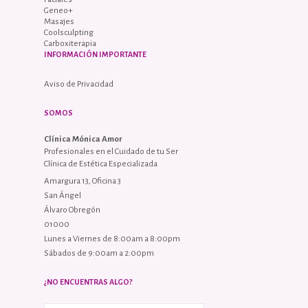
Geneo+
Masajes
Coolsculpting
Carboxiterapia
INFORMACIÓN IMPORTANTE
Aviso de Privacidad
SOMOS
Clínica Mónica Amor
Profesionales en el Cuidado de tu Ser
Clínica de Estética Especializada
Amargura 13, Oficina 3
San Ángel
Álvaro Obregón
01000
Lunes a Viernes de 8:00am a 8:00pm
Sábados de 9:00am a 2:00pm
¿NO ENCUENTRAS ALGO?