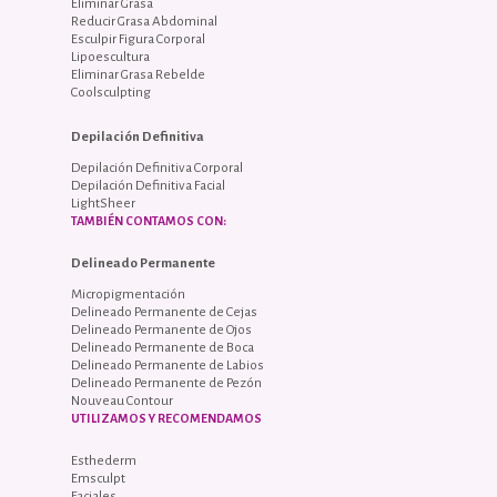
Eliminar Grasa
Reducir Grasa Abdominal
Esculpir Figura Corporal
Lipoescultura
Eliminar Grasa Rebelde
Coolsculpting
Depilación Definitiva
Depilación Definitiva Corporal
Depilación Definitiva Facial
LightSheer
TAMBIÉN CONTAMOS CON:
Delineado Permanente
Micropigmentación
Delineado Permanente de Cejas
Delineado Permanente de Ojos
Delineado Permanente de Boca
Delineado Permanente de Labios
Delineado Permanente de Pezón
Nouveau Contour
UTILIZAMOS Y RECOMENDAMOS
Esthederm
Emsculpt
Faciales