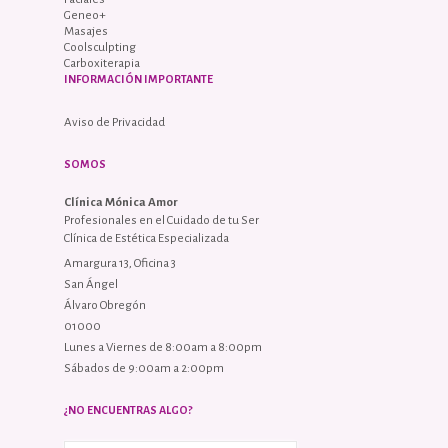
Geneo+
Masajes
Coolsculpting
Carboxiterapia
INFORMACIÓN IMPORTANTE
Aviso de Privacidad
SOMOS
Clínica Mónica Amor
Profesionales en el Cuidado de tu Ser
Clínica de Estética Especializada
Amargura 13, Oficina 3
San Ángel
Álvaro Obregón
01000
Lunes a Viernes de 8:00am a 8:00pm
Sábados de 9:00am a 2:00pm
¿NO ENCUENTRAS ALGO?