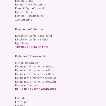
Eliminar Grasa
Reducir Grasa Abdominal
Esculpir Figura Corporal
Lipoescultura
Eliminar Grasa Rebelde
Coolsculpting
Depilación Definitiva
Depilación Definitiva Corporal
Depilación Definitiva Facial
LightSheer
TAMBIÉN CONTAMOS CON:
Delineado Permanente
Micropigmentación
Delineado Permanente de Cejas
Delineado Permanente de Ojos
Delineado Permanente de Boca
Delineado Permanente de Labios
Delineado Permanente de Pezón
Nouveau Contour
UTILIZAMOS Y RECOMENDAMOS
Esthederm
Emsculpt
Faciales