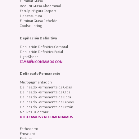
Eliminar Grasa
Reducir Grasa Abdominal
Esculpir Figura Corporal
Lipoescultura
Eliminar Grasa Rebelde
Coolsculpting
Depilación Definitiva
Depilación Definitiva Corporal
Depilación Definitiva Facial
LightSheer
TAMBIÉN CONTAMOS CON:
Delineado Permanente
Micropigmentación
Delineado Permanente de Cejas
Delineado Permanente de Ojos
Delineado Permanente de Boca
Delineado Permanente de Labios
Delineado Permanente de Pezón
Nouveau Contour
UTILIZAMOS Y RECOMENDAMOS
Esthederm
Emsculpt
Faciales