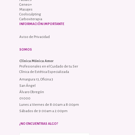
Geneo+
Masajes
Coolsculpting
Carboxiterapia
INFORMACIÓN IMPORTANTE
Aviso de Privacidad
SOMOS
Clínica Mónica Amor
Profesionales en el Cuidado de tu Ser
Clínica de Estética Especializada
Amargura 13, Oficina 3
San Ángel
Álvaro Obregón
01000
Lunes a Viernes de 8:00am a 8:00pm
Sábados de 9:00am a 2:00pm
¿NO ENCUENTRAS ALGO?