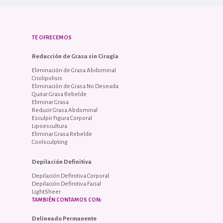
TE OFRECEMOS
Reducción de Grasa sin Cirugía
Eliminación de Grasa Abdominal
Criolipolisis
Eliminación de Grasa No Deseada
Quitar Grasa Rebelde
Eliminar Grasa
Reducir Grasa Abdominal
Esculpir Figura Corporal
Lipoescultura
Eliminar Grasa Rebelde
Coolsculpting
Depilación Definitiva
Depilación Definitiva Corporal
Depilación Definitiva Facial
LightSheer
TAMBIÉN CONTAMOS CON:
Delineado Permanente