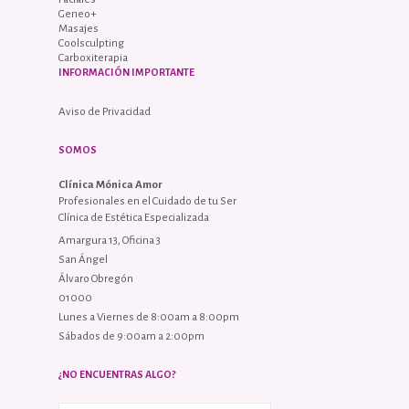
Geneo+
Masajes
Coolsculpting
Carboxiterapia
INFORMACIÓN IMPORTANTE
Aviso de Privacidad
SOMOS
Clínica Mónica Amor
Profesionales en el Cuidado de tu Ser
Clínica de Estética Especializada
Amargura 13, Oficina 3
San Ángel
Álvaro Obregón
01000
Lunes a Viernes de 8:00am a 8:00pm
Sábados de 9:00am a 2:00pm
¿NO ENCUENTRAS ALGO?