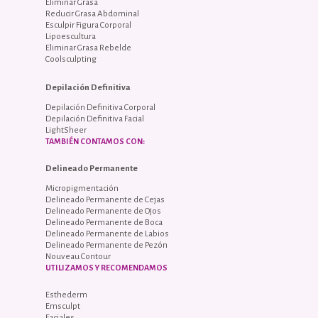
Eliminar Grasa
Reducir Grasa Abdominal
Esculpir Figura Corporal
Lipoescultura
Eliminar Grasa Rebelde
Coolsculpting
Depilación Definitiva
Depilación Definitiva Corporal
Depilación Definitiva Facial
LightSheer
TAMBIÉN CONTAMOS CON:
Delineado Permanente
Micropigmentación
Delineado Permanente de Cejas
Delineado Permanente de Ojos
Delineado Permanente de Boca
Delineado Permanente de Labios
Delineado Permanente de Pezón
Nouveau Contour
UTILIZAMOS Y RECOMENDAMOS
Esthederm
Emsculpt
Faciales