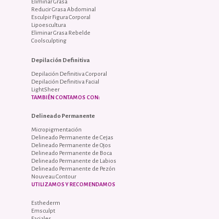
Eliminar Grasa
Reducir Grasa Abdominal
Esculpir Figura Corporal
Lipoescultura
Eliminar Grasa Rebelde
Coolsculpting
Depilación Definitiva
Depilación Definitiva Corporal
Depilación Definitiva Facial
LightSheer
TAMBIÉN CONTAMOS CON:
Delineado Permanente
Micropigmentación
Delineado Permanente de Cejas
Delineado Permanente de Ojos
Delineado Permanente de Boca
Delineado Permanente de Labios
Delineado Permanente de Pezón
Nouveau Contour
UTILIZAMOS Y RECOMENDAMOS
Esthederm
Emsculpt
Faciales