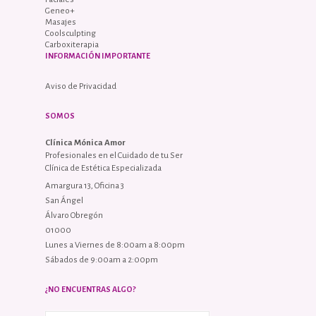
Geneo+
Masajes
Coolsculpting
Carboxiterapia
INFORMACIÓN IMPORTANTE
Aviso de Privacidad
SOMOS
Clínica Mónica Amor
Profesionales en el Cuidado de tu Ser
Clínica de Estética Especializada
Amargura 13, Oficina 3
San Ángel
Álvaro Obregón
01000
Lunes a Viernes de 8:00am a 8:00pm
Sábados de 9:00am a 2:00pm
¿NO ENCUENTRAS ALGO?