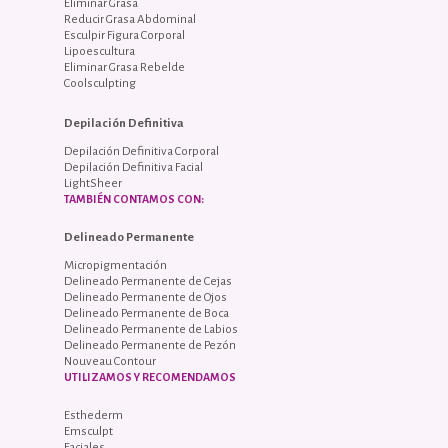
Eliminar Grasa
Reducir Grasa Abdominal
Esculpir Figura Corporal
Lipoescultura
Eliminar Grasa Rebelde
Coolsculpting
Depilación Definitiva
Depilación Definitiva Corporal
Depilación Definitiva Facial
LightSheer
TAMBIÉN CONTAMOS CON:
Delineado Permanente
Micropigmentación
Delineado Permanente de Cejas
Delineado Permanente de Ojos
Delineado Permanente de Boca
Delineado Permanente de Labios
Delineado Permanente de Pezón
Nouveau Contour
UTILIZAMOS Y RECOMENDAMOS
Esthederm
Emsculpt
Faciales