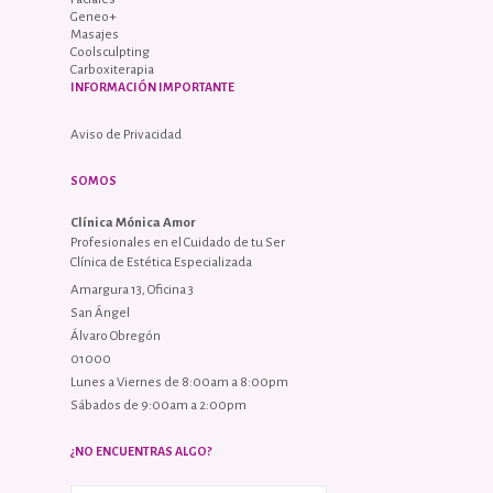
Geneo+
Masajes
Coolsculpting
Carboxiterapia
INFORMACIÓN IMPORTANTE
Aviso de Privacidad
SOMOS
Clínica Mónica Amor
Profesionales en el Cuidado de tu Ser
Clínica de Estética Especializada
Amargura 13, Oficina 3
San Ángel
Álvaro Obregón
01000
Lunes a Viernes de 8:00am a 8:00pm
Sábados de 9:00am a 2:00pm
¿NO ENCUENTRAS ALGO?