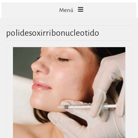
Menú
FACIALES
polidesoxirribonucleotido
CORPORALES
CAPILARES
TECNOLOGÍA