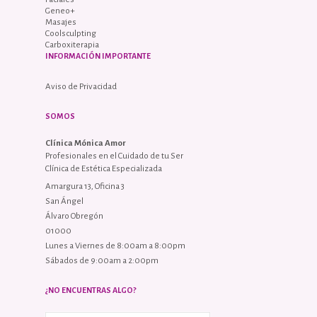
Geneo+
Masajes
Coolsculpting
Carboxiterapia
INFORMACIÓN IMPORTANTE
Aviso de Privacidad
SOMOS
Clínica Mónica Amor
Profesionales en el Cuidado de tu Ser
Clínica de Estética Especializada
Amargura 13, Oficina 3
San Ángel
Álvaro Obregón
01000
Lunes a Viernes de 8:00am a 8:00pm
Sábados de 9:00am a 2:00pm
¿NO ENCUENTRAS ALGO?