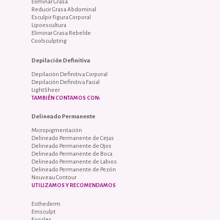
Eliminar Grasa
Reducir Grasa Abdominal
Esculpir Figura Corporal
Lipoescultura
Eliminar Grasa Rebelde
Coolsculpting
Depilación Definitiva
Depilación Definitiva Corporal
Depilación Definitiva Facial
LightSheer
TAMBIÉN CONTAMOS CON:
Delineado Permanente
Micropigmentación
Delineado Permanente de Cejas
Delineado Permanente de Ojos
Delineado Permanente de Boca
Delineado Permanente de Labios
Delineado Permanente de Pezón
Nouveau Contour
UTILIZAMOS Y RECOMENDAMOS
Esthederm
Emsculpt
Faciales