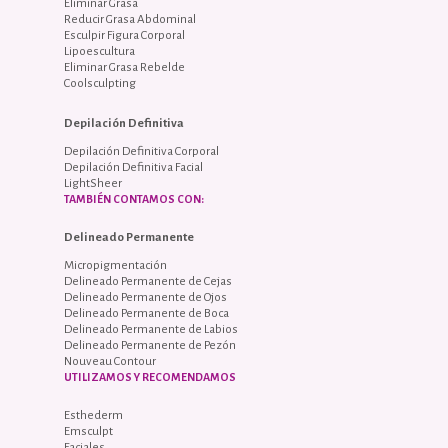
Eliminar Grasa
Reducir Grasa Abdominal
Esculpir Figura Corporal
Lipoescultura
Eliminar Grasa Rebelde
Coolsculpting
Depilación Definitiva
Depilación Definitiva Corporal
Depilación Definitiva Facial
LightSheer
TAMBIÉN CONTAMOS CON:
Delineado Permanente
Micropigmentación
Delineado Permanente de Cejas
Delineado Permanente de Ojos
Delineado Permanente de Boca
Delineado Permanente de Labios
Delineado Permanente de Pezón
Nouveau Contour
UTILIZAMOS Y RECOMENDAMOS
Esthederm
Emsculpt
Faciales