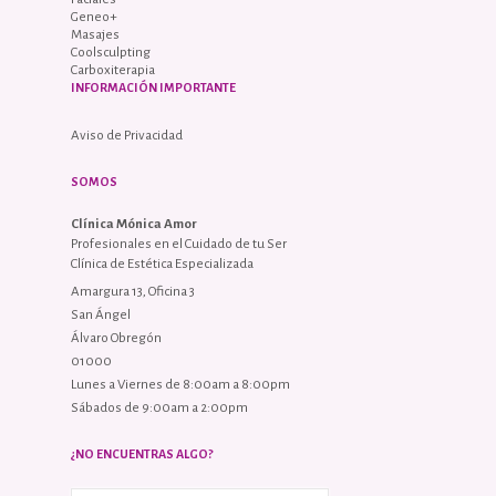
Geneo+
Masajes
Coolsculpting
Carboxiterapia
INFORMACIÓN IMPORTANTE
Aviso de Privacidad
SOMOS
Clínica Mónica Amor
Profesionales en el Cuidado de tu Ser
Clínica de Estética Especializada
Amargura 13, Oficina 3
San Ángel
Álvaro Obregón
01000
Lunes a Viernes de 8:00am a 8:00pm
Sábados de 9:00am a 2:00pm
¿NO ENCUENTRAS ALGO?