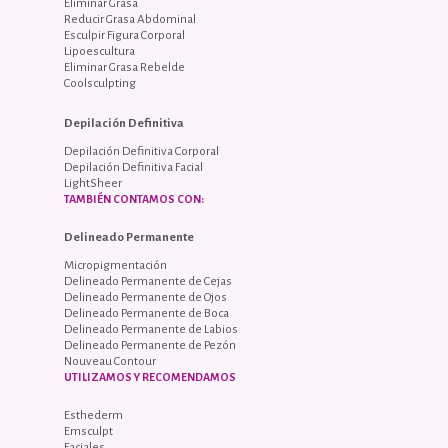
Eliminar Grasa
Reducir Grasa Abdominal
Esculpir Figura Corporal
Lipoescultura
Eliminar Grasa Rebelde
Coolsculpting
Depilación Definitiva
Depilación Definitiva Corporal
Depilación Definitiva Facial
LightSheer
TAMBIÉN CONTAMOS CON:
Delineado Permanente
Micropigmentación
Delineado Permanente de Cejas
Delineado Permanente de Ojos
Delineado Permanente de Boca
Delineado Permanente de Labios
Delineado Permanente de Pezón
Nouveau Contour
UTILIZAMOS Y RECOMENDAMOS
Esthederm
Emsculpt
Faciales