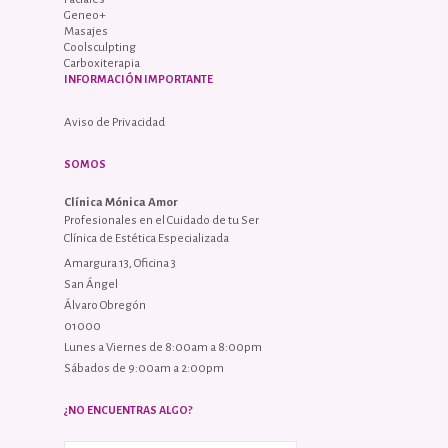
Geneo+
Masajes
Coolsculpting
Carboxiterapia
INFORMACIÓN IMPORTANTE
Aviso de Privacidad
SOMOS
Clínica Mónica Amor
Profesionales en el Cuidado de tu Ser
Clínica de Estética Especializada
Amargura 13, Oficina 3
San Ángel
Álvaro Obregón
01000
Lunes a Viernes de 8:00am a 8:00pm
Sábados de 9:00am a 2:00pm
¿NO ENCUENTRAS ALGO?