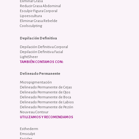
Eliminar Grasa
Reducir Grasa Abdominal
Esculpir Figura Corporal
Lipoescultura
Eliminar Grasa Rebelde
Coolsculpting
Depilación Definitiva
Depilación Definitiva Corporal
Depilación Definitiva Facial
LightSheer
TAMBIÉN CONTAMOS CON:
Delineado Permanente
Micropigmentación
Delineado Permanente de Cejas
Delineado Permanente de Ojos
Delineado Permanente de Boca
Delineado Permanente de Labios
Delineado Permanente de Pezón
Nouveau Contour
UTILIZAMOS Y RECOMENDAMOS
Esthederm
Emsculpt
Faciales