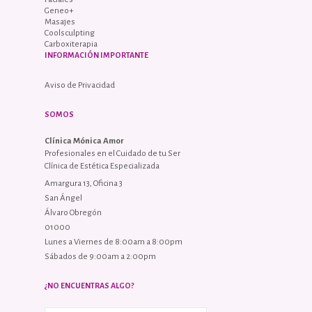
Geneo+
Masajes
Coolsculpting
Carboxiterapia
INFORMACIÓN IMPORTANTE
Aviso de Privacidad
SOMOS
Clínica Mónica Amor
Profesionales en el Cuidado de tu Ser
Clínica de Estética Especializada
Amargura 13, Oficina 3
San Ángel
Álvaro Obregón
01000
Lunes a Viernes de 8:00am a 8:00pm
Sábados de 9:00am a 2:00pm
¿NO ENCUENTRAS ALGO?