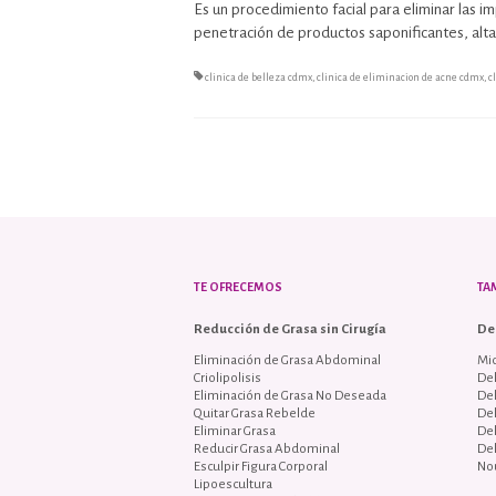
Es un procedimiento facial para eliminar las i
penetración de productos saponificantes, alta
clinica de belleza cdmx
,
clinica de eliminacion de acne cdmx
,
c
TE OFRECEMOS
TA
Reducción de Grasa sin Cirugía
De
Eliminación de Grasa Abdominal
Mi
Criolipolisis
De
Eliminación de Grasa No Deseada
De
Quitar Grasa Rebelde
De
Eliminar Grasa
De
Reducir Grasa Abdominal
De
Esculpir Figura Corporal
No
Lipoescultura