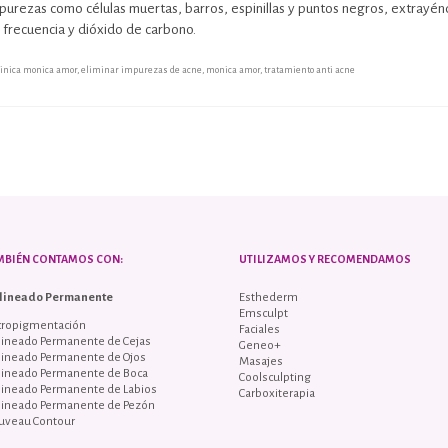
mpurezas como células muertas, barros, espinillas y puntos negros, extrayénd
 frecuencia y dióxido de carbono.
linica monica amor
,
eliminar impurezas de acne
,
monica amor
,
tratamiento anti acne
MBIÉN CONTAMOS CON:
UTILIZAMOS Y RECOMENDAMOS
lineado Permanente
Esthederm
Emsculpt
cropigmentación
Faciales
lineado Permanente de Cejas
Geneo+
lineado Permanente de Ojos
Masajes
lineado Permanente de Boca
Coolsculpting
lineado Permanente de Labios
Carboxiterapia
lineado Permanente de Pezón
uveau Contour