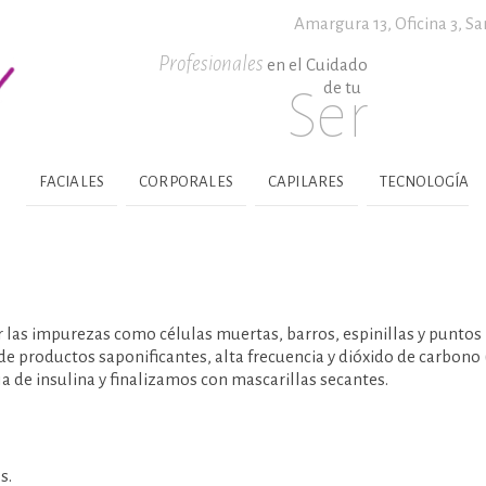
Amargura 13, Oficina 3,
Sa
Profesionales
en el Cuidado
de tu
Ser
FACIALES
CORPORALES
CAPILARES
TECNOLOGÍA
r las impurezas como células muertas, barros, espinillas y puntos
de productos saponificantes, alta frecuencia y dióxido de carbono 
a de insulina y finalizamos con mascarillas secantes.
s.