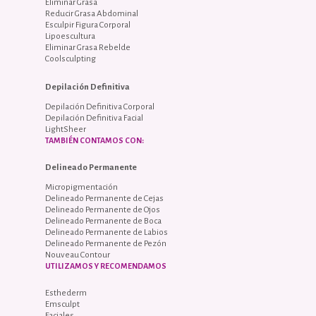
Eliminar Grasa
Reducir Grasa Abdominal
Esculpir Figura Corporal
Lipoescultura
Eliminar Grasa Rebelde
Coolsculpting
Depilación Definitiva
Depilación Definitiva Corporal
Depilación Definitiva Facial
LightSheer
TAMBIÉN CONTAMOS CON:
Delineado Permanente
Micropigmentación
Delineado Permanente de Cejas
Delineado Permanente de Ojos
Delineado Permanente de Boca
Delineado Permanente de Labios
Delineado Permanente de Pezón
Nouveau Contour
UTILIZAMOS Y RECOMENDAMOS
Esthederm
Emsculpt
Faciales