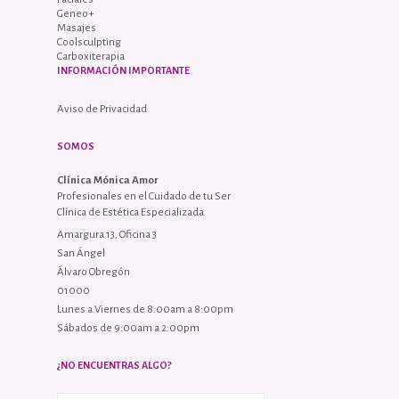
Geneo+
Masajes
Coolsculpting
Carboxiterapia
INFORMACIÓN IMPORTANTE
Aviso de Privacidad
SOMOS
Clínica Mónica Amor
Profesionales en el Cuidado de tu Ser
Clínica de Estética Especializada
Amargura 13, Oficina 3
San Ángel
Álvaro Obregón
01000
Lunes a Viernes de 8:00am a 8:00pm
Sábados de 9:00am a 2:00pm
¿NO ENCUENTRAS ALGO?