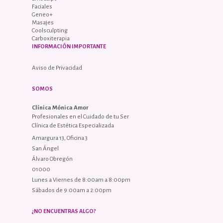
Faciales
Geneo+
Masajes
Coolsculpting
Carboxiterapia
INFORMACIÓN IMPORTANTE
Aviso de Privacidad
SOMOS
Clínica Mónica Amor
Profesionales en el Cuidado de tu Ser
Clínica de Estética Especializada
Amargura 13, Oficina 3
San Ángel
Álvaro Obregón
01000
Lunes a Viernes de 8:00am a 8:00pm
Sábados de 9:00am a 2:00pm
¿NO ENCUENTRAS ALGO?