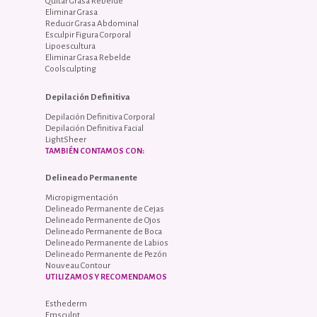
Quitar Grasa Rebelde
Eliminar Grasa
Reducir Grasa Abdominal
Esculpir Figura Corporal
Lipoescultura
Eliminar Grasa Rebelde
Coolsculpting
Depilación Definitiva
Depilación Definitiva Corporal
Depilación Definitiva Facial
LightSheer
TAMBIÉN CONTAMOS CON:
Delineado Permanente
Micropigmentación
Delineado Permanente de Cejas
Delineado Permanente de Ojos
Delineado Permanente de Boca
Delineado Permanente de Labios
Delineado Permanente de Pezón
Nouveau Contour
UTILIZAMOS Y RECOMENDAMOS
Esthederm
Emsculpt