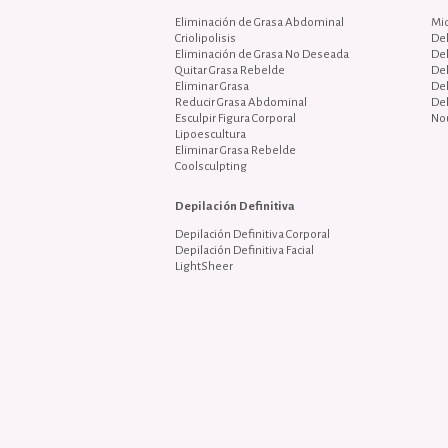
Eliminación de Grasa Abdominal
Mi
Criolipolisis
De
Eliminación de Grasa No Deseada
De
Quitar Grasa Rebelde
De
Eliminar Grasa
De
Reducir Grasa Abdominal
De
Esculpir Figura Corporal
No
Lipoescultura
Eliminar Grasa Rebelde
Coolsculpting
Depilación Definitiva
Depilación Definitiva Corporal
Depilación Definitiva Facial
LightSheer