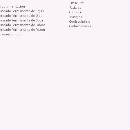
Emsculpt
cropigmentación
Faciales
lineado Permanente de Cejas
Geneo+
lineado Permanente de Ojos
Masajes
lineado Permanente de Boca
Coolsculpting
lineado Permanente de Labios
Carboxiterapia
lineado Permanente de Pezón
uveau Contour