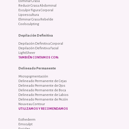
Eliminar Grasa
Reducir Grasa Abdominal
Esculpir Figura Corporal
Lipoescultura
Eliminar Grasa Rebelde
Coolsculpting
Depilación Definitiva
Depilación Definitiva Corporal
Depilación Definitiva Facial
LightSheer
TAMBIÉN CONTAMOS CON:
Delineado Permanente
Micropigmentación
Delineado Permanente de Cejas
Delineado Permanente de Ojos
Delineado Permanente de Boca
Delineado Permanente de Labios
Delineado Permanente de Pezón
Nouveau Contour
UTILIZAMOS Y RECOMENDAMOS
Esthederm
Emsculpt
Faciales