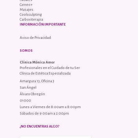
Geneo+
Masajes
Coolsculpting
Carboxiterapia
INFORMACIÓN IMPORTANTE
Aviso de Privacidad
SOMOS
Clínica Mónica Amor
Profesionales en el Cuidado de tu Ser
Clínica de Estética Especializada
Amargura 13, Oficina 3
San Ángel
Álvaro Obregón
01000
Lunes a Viernes de 8:00am a 8:00pm
Sábados de 9:00am a 2:00pm
¿NO ENCUENTRAS ALGO?