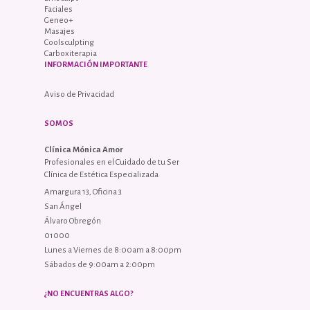
Faciales
Geneo+
Masajes
Coolsculpting
Carboxiterapia
INFORMACIÓN IMPORTANTE
Aviso de Privacidad
SOMOS
Clínica Mónica Amor
Profesionales en el Cuidado de tu Ser
Clínica de Estética Especializada
Amargura 13, Oficina 3
San Ángel
Álvaro Obregón
01000
Lunes a Viernes de 8:00am a 8:00pm
Sábados de 9:00am a 2:00pm
¿NO ENCUENTRAS ALGO?