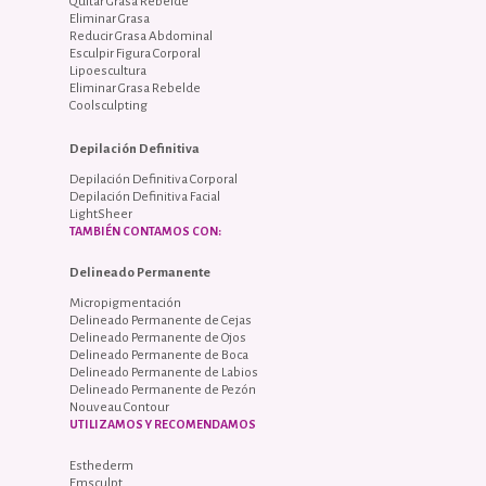
Quitar Grasa Rebelde
Eliminar Grasa
Reducir Grasa Abdominal
Esculpir Figura Corporal
Lipoescultura
Eliminar Grasa Rebelde
Coolsculpting
Depilación Definitiva
Depilación Definitiva Corporal
Depilación Definitiva Facial
LightSheer
TAMBIÉN CONTAMOS CON:
Delineado Permanente
Micropigmentación
Delineado Permanente de Cejas
Delineado Permanente de Ojos
Delineado Permanente de Boca
Delineado Permanente de Labios
Delineado Permanente de Pezón
Nouveau Contour
UTILIZAMOS Y RECOMENDAMOS
Esthederm
Emsculpt