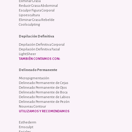
Eliminar Grasa
Reducir Grasa Abdominal
Esculpir Figura Corporal
Lipoescultura
Eliminar Grasa Rebelde
Coolsculpting
Depilación Definitiva
Depilación Definitiva Corporal
Depilación Definitiva Facial
LightSheer
TAMBIÉN CONTAMOS CON:
Delineado Permanente
Micropigmentación
Delineado Permanente de Cejas
Delineado Permanente de Ojos
Delineado Permanente de Boca
Delineado Permanente de Labios
Delineado Permanente de Pezón
Nouveau Contour
UTILIZAMOS Y RECOMENDAMOS
Esthederm
Emsculpt
Faciales