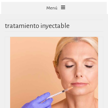
Menú
FACIALES
tratamiento inyectable
CORPORALES
CAPILARES
TECNOLOGÍA