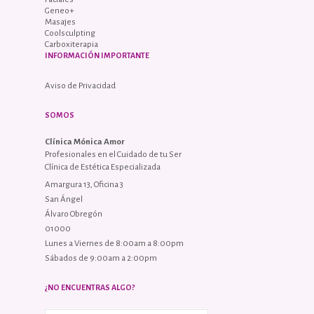
Geneo+
Masajes
Coolsculpting
Carboxiterapia
INFORMACIÓN IMPORTANTE
Aviso de Privacidad
SOMOS
Clínica Mónica Amor
Profesionales en el Cuidado de tu Ser
Clínica de Estética Especializada
Amargura 13, Oficina 3
San Ángel
Álvaro Obregón
01000
Lunes a Viernes de 8:00am a 8:00pm
Sábados de 9:00am a 2:00pm
¿NO ENCUENTRAS ALGO?