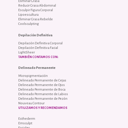
Eliminar Grasa
Reducir Grasa Abdominal
Esculpir Figura Corporal
Lipoescultura
Eliminar Grasa Rebelde
Coolsculpting
Depilación Definitiva
Depilación Definitiva Corporal
Depilación Definitiva Facial
LightSheer
TAMBIÉN CONTAMOS CON:
Delineado Permanente
Micropigmentación
Delineado Permanente de Cejas
Delineado Permanente de Ojos
Delineado Permanente de Boca
Delineado Permanente de Labios
Delineado Permanente de Pezón
Nouveau Contour
UTILIZAMOS Y RECOMENDAMOS
Esthederm
Emsculpt
Faciales