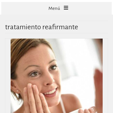
Menú
FACIALES
tratamiento reafirmante
CORPORALES
CAPILARES
TECNOLOGÍA