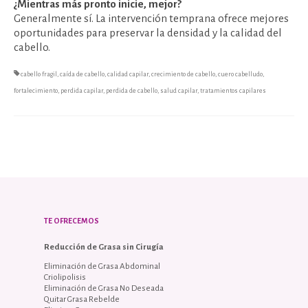
¿Mientras más pronto inicie, mejor?
Generalmente sí. La intervención temprana ofrece mejores
oportunidades para preservar la densidad y la calidad del
cabello.
cabello fragil
,
caída de cabello
,
calidad capilar
,
crecimiento de cabello
,
cuero cabelludo
,
fortalecimiento
,
perdida capilar
,
perdida de cabello
,
salud capilar
,
tratamientos capilares
TE OFRECEMOS
Reducción de Grasa sin Cirugía
Eliminación de Grasa Abdominal
Criolipolisis
Eliminación de Grasa No Deseada
Quitar Grasa Rebelde