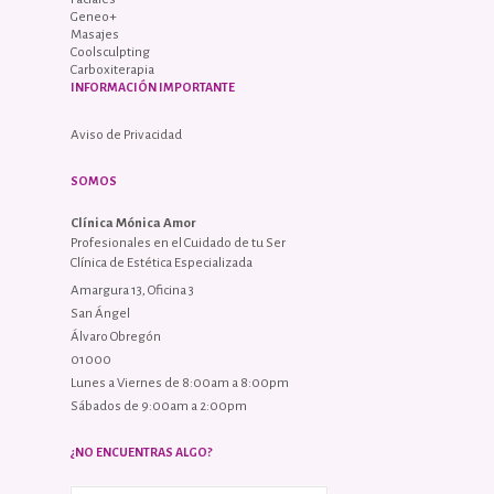
Geneo+
Masajes
Coolsculpting
Carboxiterapia
INFORMACIÓN IMPORTANTE
Aviso de Privacidad
SOMOS
Clínica Mónica Amor
Profesionales en el Cuidado de tu Ser
Clínica de Estética Especializada
Amargura 13, Oficina 3
San Ángel
Álvaro Obregón
01000
Lunes a Viernes de 8:00am a 8:00pm
Sábados de 9:00am a 2:00pm
¿NO ENCUENTRAS ALGO?