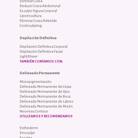
Eliminar Grasa
Reducir Grasa Abdominal
Esculpir Figura Corporal
Lipoescultura
Eliminar Grasa Rebelde
Coolsculpting
Depilación Definitiva
Depilación Definitiva Corporal
Depilación Definitiva Facial
LightSheer
TAMBIÉN CONTAMOS CON:
Delineado Permanente
Micropigmentación
Delineado Permanente de Cejas
Delineado Permanente de Ojos
Delineado Permanente de Boca
Delineado Permanente de Labios
Delineado Permanente de Pezón
Nouveau Contour
UTILIZAMOS Y RECOMENDAMOS
Esthederm
Emsculpt
Faciales