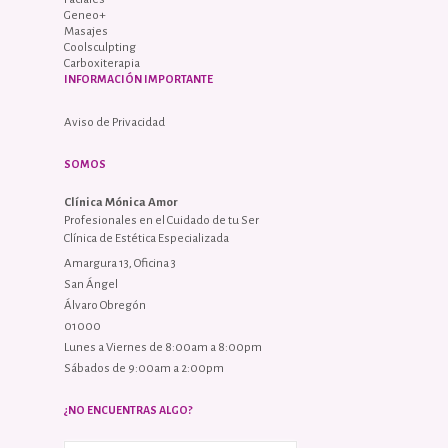
Geneo+
Masajes
Coolsculpting
Carboxiterapia
INFORMACIÓN IMPORTANTE
Aviso de Privacidad
SOMOS
Clínica Mónica Amor
Profesionales en el Cuidado de tu Ser
Clínica de Estética Especializada
Amargura 13, Oficina 3
San Ángel
Álvaro Obregón
01000
Lunes a Viernes de 8:00am a 8:00pm
Sábados de 9:00am a 2:00pm
¿NO ENCUENTRAS ALGO?