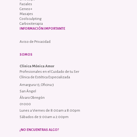
Faciales
Geneo+
Masajes
Coolsculpting
Carboxiterapia
INFORMACIÓN IMPORTANTE
Aviso de Privacidad
SOMOS
Clínica Mónica Amor
Profesionales en el Cuidado de tu Ser
Clínica de Estética Especializada
Amargura 13, Oficina 3
San Ángel
Álvaro Obregón
01000
Lunes a Viernes de 8:00am a 8:00pm
Sábados de 9:00am a 2:00pm
¿NO ENCUENTRAS ALGO?