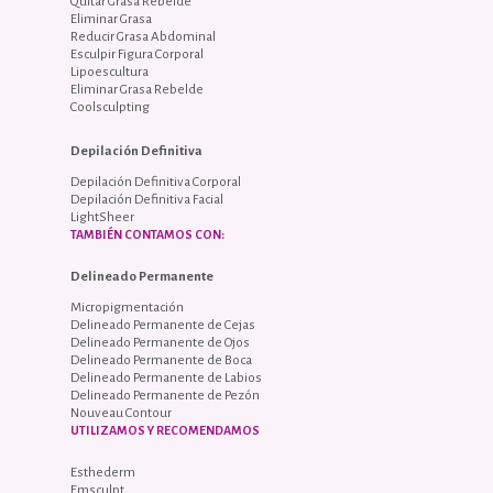
Quitar Grasa Rebelde
Eliminar Grasa
Reducir Grasa Abdominal
Esculpir Figura Corporal
Lipoescultura
Eliminar Grasa Rebelde
Coolsculpting
Depilación Definitiva
Depilación Definitiva Corporal
Depilación Definitiva Facial
LightSheer
TAMBIÉN CONTAMOS CON:
Delineado Permanente
Micropigmentación
Delineado Permanente de Cejas
Delineado Permanente de Ojos
Delineado Permanente de Boca
Delineado Permanente de Labios
Delineado Permanente de Pezón
Nouveau Contour
UTILIZAMOS Y RECOMENDAMOS
Esthederm
Emsculpt