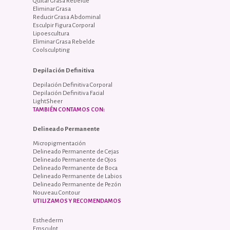
Quitar Grasa Rebelde
Eliminar Grasa
Reducir Grasa Abdominal
Esculpir Figura Corporal
Lipoescultura
Eliminar Grasa Rebelde
Coolsculpting
Depilación Definitiva
Depilación Definitiva Corporal
Depilación Definitiva Facial
LightSheer
TAMBIÉN CONTAMOS CON:
Delineado Permanente
Micropigmentación
Delineado Permanente de Cejas
Delineado Permanente de Ojos
Delineado Permanente de Boca
Delineado Permanente de Labios
Delineado Permanente de Pezón
Nouveau Contour
UTILIZAMOS Y RECOMENDAMOS
Esthederm
Emsculpt