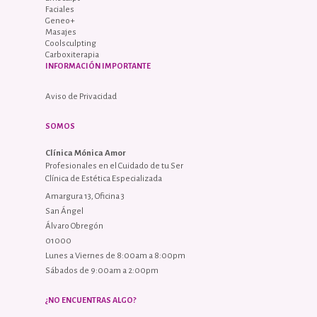
Faciales
Geneo+
Masajes
Coolsculpting
Carboxiterapia
INFORMACIÓN IMPORTANTE
Aviso de Privacidad
SOMOS
Clínica Mónica Amor
Profesionales en el Cuidado de tu Ser
Clínica de Estética Especializada
Amargura 13, Oficina 3
San Ángel
Álvaro Obregón
01000
Lunes a Viernes de 8:00am a 8:00pm
Sábados de 9:00am a 2:00pm
¿NO ENCUENTRAS ALGO?