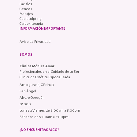
Faciales
Geneo+
Masajes
Coolsculpting
Carboxiterapia
INFORMACIÓN IMPORTANTE
Aviso de Privacidad
SOMOS
Clínica Mónica Amor
Profesionales en el Cuidado de tu Ser
Clínica de Estética Especializada
Amargura 13, Oficina 3
San Ángel
Álvaro Obregón
01000
Lunes a Viernes de 8:00am a 8:00pm
Sábados de 9:00am a 2:00pm
¿NO ENCUENTRAS ALGO?