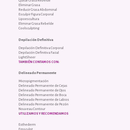
Quitar Grasa Rebelde
Eliminar Grasa
Reducir Grasa Abdominal
Esculpir Figura Corporal
Lipoescultura
Eliminar Grasa Rebelde
Coolsculpting
Depilación Definitiva
Depilación Definitiva Corporal
Depilación Definitiva Facial
LightSheer
TAMBIÉN CONTAMOS CON:
Delineado Permanente
Micropigmentación
Delineado Permanente de Cejas
Delineado Permanente de Ojos
Delineado Permanente de Boca
Delineado Permanente de Labios
Delineado Permanente de Pezón
Nouveau Contour
UTILIZAMOS Y RECOMENDAMOS
Esthederm
Emsculpt