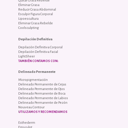
Quitar Grasa Rebelde
Eliminar Grasa
Reducir Grasa Abdominal
Esculpir Figura Corporal
Lipoescultura
Eliminar Grasa Rebelde
Coolsculpting
Depilación Definitiva
Depilación Definitiva Corporal
Depilación Definitiva Facial
LightSheer
TAMBIÉN CONTAMOS CON:
Delineado Permanente
Micropigmentación
Delineado Permanente de Cejas
Delineado Permanente de Ojos
Delineado Permanente de Boca
Delineado Permanente de Labios
Delineado Permanente de Pezón
Nouveau Contour
UTILIZAMOS Y RECOMENDAMOS
Esthederm
Emsculpt