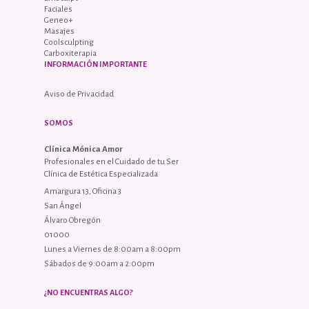
Faciales
Geneo+
Masajes
Coolsculpting
Carboxiterapia
INFORMACIÓN IMPORTANTE
Aviso de Privacidad
SOMOS
Clínica Mónica Amor
Profesionales en el Cuidado de tu Ser
Clínica de Estética Especializada
Amargura 13, Oficina 3
San Ángel
Álvaro Obregón
01000
Lunes a Viernes de 8:00am a 8:00pm
Sábados de 9:00am a 2:00pm
¿NO ENCUENTRAS ALGO?