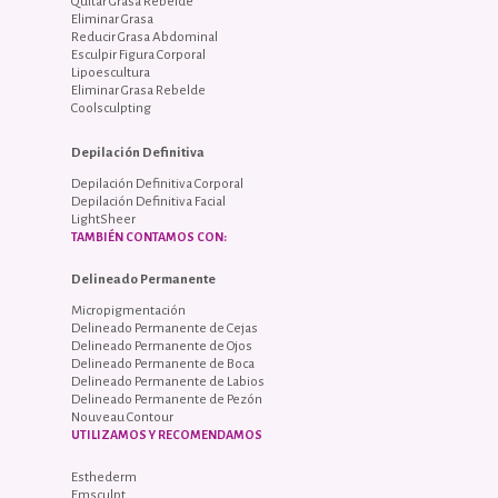
Quitar Grasa Rebelde
Eliminar Grasa
Reducir Grasa Abdominal
Esculpir Figura Corporal
Lipoescultura
Eliminar Grasa Rebelde
Coolsculpting
Depilación Definitiva
Depilación Definitiva Corporal
Depilación Definitiva Facial
LightSheer
TAMBIÉN CONTAMOS CON:
Delineado Permanente
Micropigmentación
Delineado Permanente de Cejas
Delineado Permanente de Ojos
Delineado Permanente de Boca
Delineado Permanente de Labios
Delineado Permanente de Pezón
Nouveau Contour
UTILIZAMOS Y RECOMENDAMOS
Esthederm
Emsculpt