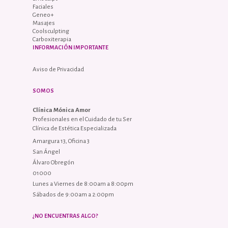
Faciales
Geneo+
Masajes
Coolsculpting
Carboxiterapia
INFORMACIÓN IMPORTANTE
Aviso de Privacidad
SOMOS
Clínica Mónica Amor
Profesionales en el Cuidado de tu Ser
Clínica de Estética Especializada
Amargura 13, Oficina 3
San Ángel
Álvaro Obregón
01000
Lunes a Viernes de 8:00am a 8:00pm
Sábados de 9:00am a 2:00pm
¿NO ENCUENTRAS ALGO?