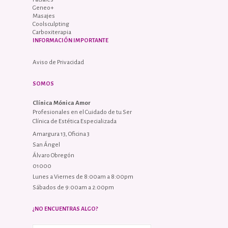
Geneo+
Masajes
Coolsculpting
Carboxiterapia
INFORMACIÓN IMPORTANTE
Aviso de Privacidad
SOMOS
Clínica Mónica Amor
Profesionales en el Cuidado de tu Ser
Clínica de Estética Especializada
Amargura 13, Oficina 3
San Ángel
Álvaro Obregón
01000
Lunes a Viernes de 8:00am a 8:00pm
Sábados de 9:00am a 2:00pm
¿NO ENCUENTRAS ALGO?