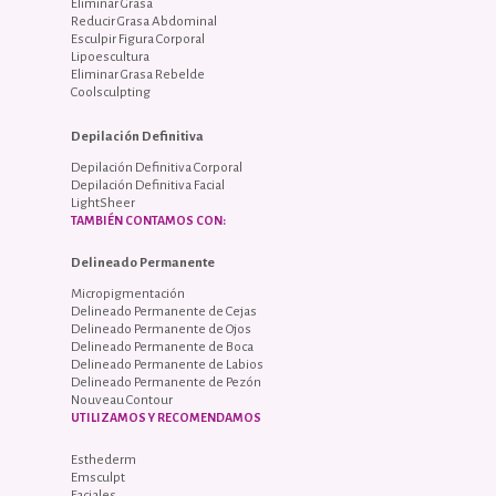
Eliminar Grasa
Reducir Grasa Abdominal
Esculpir Figura Corporal
Lipoescultura
Eliminar Grasa Rebelde
Coolsculpting
Depilación Definitiva
Depilación Definitiva Corporal
Depilación Definitiva Facial
LightSheer
TAMBIÉN CONTAMOS CON:
Delineado Permanente
Micropigmentación
Delineado Permanente de Cejas
Delineado Permanente de Ojos
Delineado Permanente de Boca
Delineado Permanente de Labios
Delineado Permanente de Pezón
Nouveau Contour
UTILIZAMOS Y RECOMENDAMOS
Esthederm
Emsculpt
Faciales