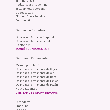
Eliminar Grasa
Reducir Grasa Abdominal
Esculpir Figura Corporal
Lipoescultura
Eliminar Grasa Rebelde
Coolsculpting
Depilación Definitiva
Depilación Definitiva Corporal
Depilación Definitiva Facial
LightSheer
TAMBIÉN CONTAMOS CON:
Delineado Permanente
Micropigmentación
Delineado Permanente de Cejas
Delineado Permanente de Ojos
Delineado Permanente de Boca
Delineado Permanente de Labios
Delineado Permanente de Pezón
Nouveau Contour
UTILIZAMOS Y RECOMENDAMOS
Esthederm
Emsculpt
Faciales