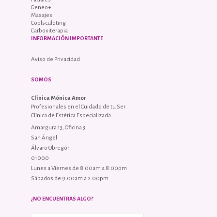
Geneo+
Masajes
Coolsculpting
Carboxiterapia
INFORMACIÓN IMPORTANTE
Aviso de Privacidad
SOMOS
Clínica Mónica Amor
Profesionales en el Cuidado de tu Ser
Clínica de Estética Especializada
Amargura 13, Oficina 3
San Ángel
Álvaro Obregón
01000
Lunes a Viernes de 8:00am a 8:00pm
Sábados de 9:00am a 2:00pm
¿NO ENCUENTRAS ALGO?