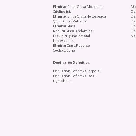
Eliminación de Grasa Abdominal
Mi
Criolipolisis
De
Eliminación de Grasa No Deseada
De
Quitar Grasa Rebelde
De
Eliminar Grasa
De
Reducir Grasa Abdominal
De
Esculpir Figura Corporal
No
Lipoescultura
Eliminar Grasa Rebelde
Coolsculpting
Depilación Definitiva
Depilación Definitiva Corporal
Depilación Definitiva Facial
LightSheer