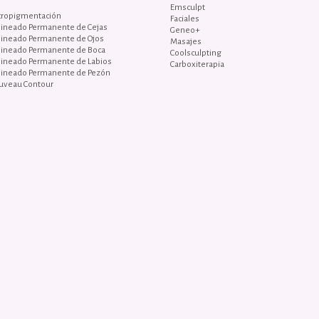
Emsculpt
cropigmentación
Faciales
lineado Permanente de Cejas
Geneo+
lineado Permanente de Ojos
Masajes
lineado Permanente de Boca
Coolsculpting
lineado Permanente de Labios
Carboxiterapia
lineado Permanente de Pezón
uveau Contour