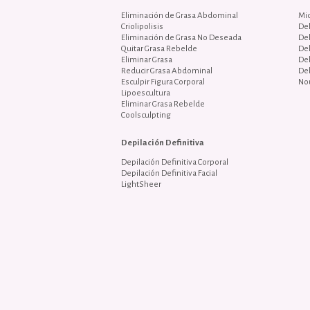
Eliminación de Grasa Abdominal
Mi
Criolipolisis
De
Eliminación de Grasa No Deseada
De
Quitar Grasa Rebelde
De
Eliminar Grasa
De
Reducir Grasa Abdominal
De
Esculpir Figura Corporal
No
Lipoescultura
Eliminar Grasa Rebelde
Coolsculpting
Depilación Definitiva
Depilación Definitiva Corporal
Depilación Definitiva Facial
LightSheer