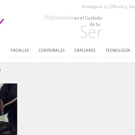
Amargura 13, Oficina 3,
Sa
Profesionales
en el Cuidado
de tu
Ser
FACIALES
CORPORALES
CAPILARES
TECNOLOGÍA
o