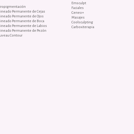
Emsculpt
cropigmentación
Faciales
lineado Permanente de Cejas
Geneo+
lineado Permanente de Ojos
Masajes
lineado Permanente de Boca
Coolsculpting
lineado Permanente de Labios
Carboxiterapia
lineado Permanente de Pezón
uveau Contour