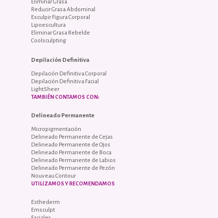
Eliminar Grasa
Reducir Grasa Abdominal
Esculpir Figura Corporal
Lipoescultura
Eliminar Grasa Rebelde
Coolsculpting
Depilación Definitiva
Depilación Definitiva Corporal
Depilación Definitiva Facial
LightSheer
TAMBIÉN CONTAMOS CON:
Delineado Permanente
Micropigmentación
Delineado Permanente de Cejas
Delineado Permanente de Ojos
Delineado Permanente de Boca
Delineado Permanente de Labios
Delineado Permanente de Pezón
Nouveau Contour
UTILIZAMOS Y RECOMENDAMOS
Esthederm
Emsculpt
Faciales