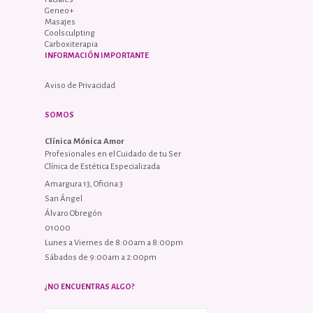
Geneo+
Masajes
Coolsculpting
Carboxiterapia
INFORMACIÓN IMPORTANTE
Aviso de Privacidad
SOMOS
Clínica Mónica Amor
Profesionales en el Cuidado de tu Ser
Clínica de Estética Especializada
Amargura 13, Oficina 3
San Ángel
Álvaro Obregón
01000
Lunes a Viernes de 8:00am a 8:00pm
Sábados de 9:00am a 2:00pm
¿NO ENCUENTRAS ALGO?