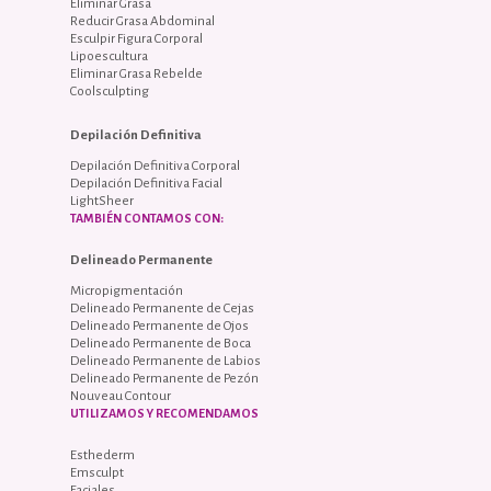
Eliminar Grasa
Reducir Grasa Abdominal
Esculpir Figura Corporal
Lipoescultura
Eliminar Grasa Rebelde
Coolsculpting
Depilación Definitiva
Depilación Definitiva Corporal
Depilación Definitiva Facial
LightSheer
TAMBIÉN CONTAMOS CON:
Delineado Permanente
Micropigmentación
Delineado Permanente de Cejas
Delineado Permanente de Ojos
Delineado Permanente de Boca
Delineado Permanente de Labios
Delineado Permanente de Pezón
Nouveau Contour
UTILIZAMOS Y RECOMENDAMOS
Esthederm
Emsculpt
Faciales