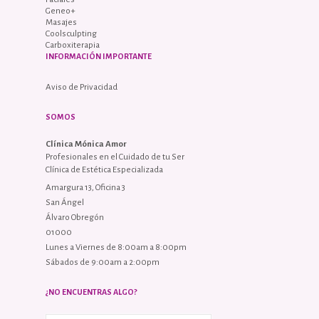
Geneo+
Masajes
Coolsculpting
Carboxiterapia
INFORMACIÓN IMPORTANTE
Aviso de Privacidad
SOMOS
Clínica Mónica Amor
Profesionales en el Cuidado de tu Ser
Clínica de Estética Especializada
Amargura 13, Oficina 3
San Ángel
Álvaro Obregón
01000
Lunes a Viernes de 8:00am a 8:00pm
Sábados de 9:00am a 2:00pm
¿NO ENCUENTRAS ALGO?