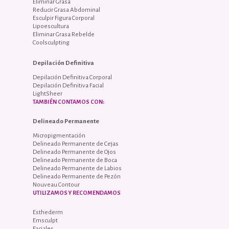
Eliminar Grasa
Reducir Grasa Abdominal
Esculpir Figura Corporal
Lipoescultura
Eliminar Grasa Rebelde
Coolsculpting
Depilación Definitiva
Depilación Definitiva Corporal
Depilación Definitiva Facial
LightSheer
TAMBIÉN CONTAMOS CON:
Delineado Permanente
Micropigmentación
Delineado Permanente de Cejas
Delineado Permanente de Ojos
Delineado Permanente de Boca
Delineado Permanente de Labios
Delineado Permanente de Pezón
Nouveau Contour
UTILIZAMOS Y RECOMENDAMOS
Esthederm
Emsculpt
Faciales