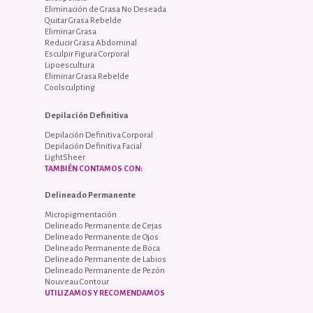
Eliminación de Grasa No Deseada
Quitar Grasa Rebelde
Eliminar Grasa
Reducir Grasa Abdominal
Esculpir Figura Corporal
Lipoescultura
Eliminar Grasa Rebelde
Coolsculpting
Depilación Definitiva
Depilación Definitiva Corporal
Depilación Definitiva Facial
LightSheer
TAMBIÉN CONTAMOS CON:
Delineado Permanente
Micropigmentación
Delineado Permanente de Cejas
Delineado Permanente de Ojos
Delineado Permanente de Boca
Delineado Permanente de Labios
Delineado Permanente de Pezón
Nouveau Contour
UTILIZAMOS Y RECOMENDAMOS