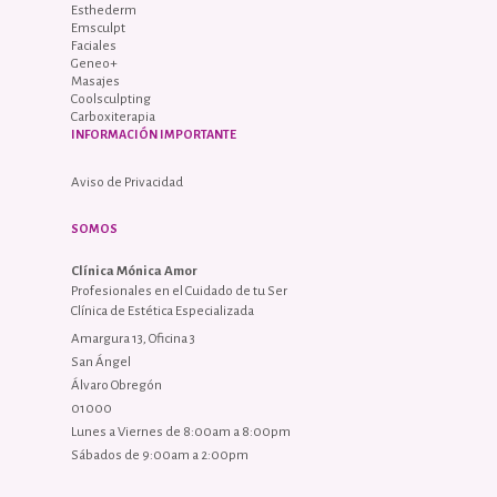
Esthederm
Emsculpt
Faciales
Geneo+
Masajes
Coolsculpting
Carboxiterapia
INFORMACIÓN IMPORTANTE
Aviso de Privacidad
SOMOS
Clínica Mónica Amor
Profesionales en el Cuidado de tu Ser
Clínica de Estética Especializada
Amargura 13, Oficina 3
San Ángel
Álvaro Obregón
01000
Lunes a Viernes de 8:00am a 8:00pm
Sábados de 9:00am a 2:00pm