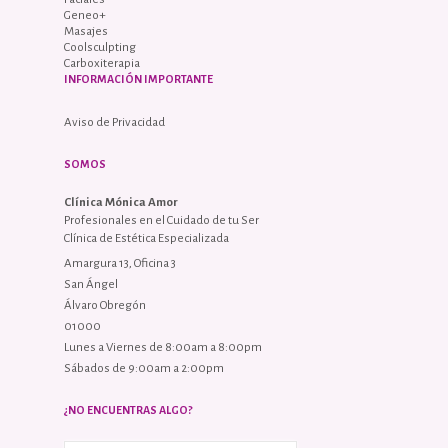
Geneo+
Masajes
Coolsculpting
Carboxiterapia
INFORMACIÓN IMPORTANTE
Aviso de Privacidad
SOMOS
Clínica Mónica Amor
Profesionales en el Cuidado de tu Ser
Clínica de Estética Especializada
Amargura 13, Oficina 3
San Ángel
Álvaro Obregón
01000
Lunes a Viernes de 8:00am a 8:00pm
Sábados de 9:00am a 2:00pm
¿NO ENCUENTRAS ALGO?