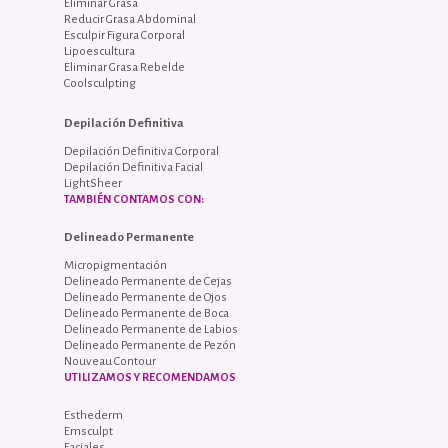
Eliminar Grasa
Reducir Grasa Abdominal
Esculpir Figura Corporal
Lipoescultura
Eliminar Grasa Rebelde
Coolsculpting
Depilación Definitiva
Depilación Definitiva Corporal
Depilación Definitiva Facial
LightSheer
TAMBIÉN CONTAMOS CON:
Delineado Permanente
Micropigmentación
Delineado Permanente de Cejas
Delineado Permanente de Ojos
Delineado Permanente de Boca
Delineado Permanente de Labios
Delineado Permanente de Pezón
Nouveau Contour
UTILIZAMOS Y RECOMENDAMOS
Esthederm
Emsculpt
Faciales