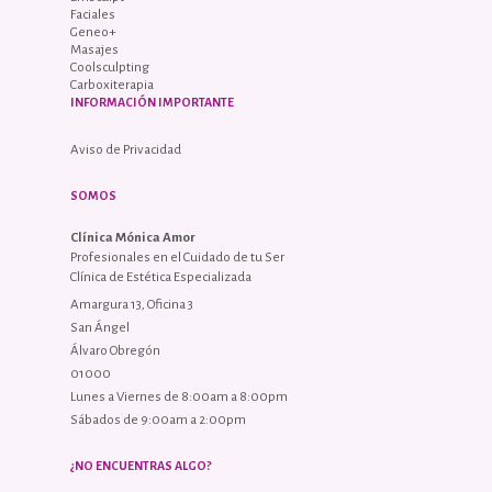
Faciales
Geneo+
Masajes
Coolsculpting
Carboxiterapia
INFORMACIÓN IMPORTANTE
Aviso de Privacidad
SOMOS
Clínica Mónica Amor
Profesionales en el Cuidado de tu Ser
Clínica de Estética Especializada
Amargura 13, Oficina 3
San Ángel
Álvaro Obregón
01000
Lunes a Viernes de 8:00am a 8:00pm
Sábados de 9:00am a 2:00pm
¿NO ENCUENTRAS ALGO?