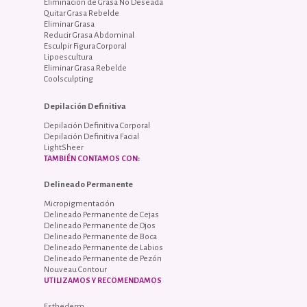
Eliminación de Grasa No Deseada
Quitar Grasa Rebelde
Eliminar Grasa
Reducir Grasa Abdominal
Esculpir Figura Corporal
Lipoescultura
Eliminar Grasa Rebelde
Coolsculpting
Depilación Definitiva
Depilación Definitiva Corporal
Depilación Definitiva Facial
LightSheer
TAMBIÉN CONTAMOS CON:
Delineado Permanente
Micropigmentación
Delineado Permanente de Cejas
Delineado Permanente de Ojos
Delineado Permanente de Boca
Delineado Permanente de Labios
Delineado Permanente de Pezón
Nouveau Contour
UTILIZAMOS Y RECOMENDAMOS
Esthederm