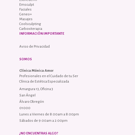
Emsculpt
Faciales
Geneo+
Masajes
Coolsculpting
Carboxiterapia
INFORMACIÓN IMPORTANTE
Aviso de Privacidad
SOMOS
Clínica Mónica Amor
Profesionales en el Cuidado de tu Ser
Clínica de Estética Especializada
Amargura 13, Oficina 3
San Ángel
Álvaro Obregón
01000
Lunes a Viernes de 8:00am a 8:00pm
Sábados de 9:00am a 2:00pm
¿NO ENCUENTRAS ALGO?