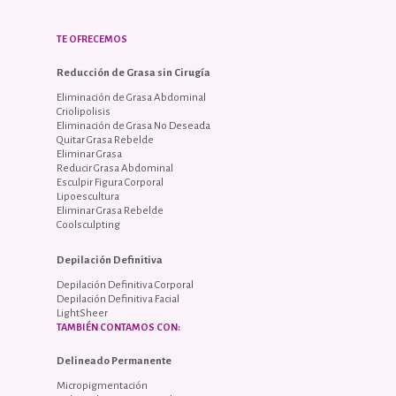
TE OFRECEMOS
Reducción de Grasa sin Cirugía
Eliminación de Grasa Abdominal
Criolipolisis
Eliminación de Grasa No Deseada
Quitar Grasa Rebelde
Eliminar Grasa
Reducir Grasa Abdominal
Esculpir Figura Corporal
Lipoescultura
Eliminar Grasa Rebelde
Coolsculpting
Depilación Definitiva
Depilación Definitiva Corporal
Depilación Definitiva Facial
LightSheer
TAMBIÉN CONTAMOS CON:
Delineado Permanente
Micropigmentación