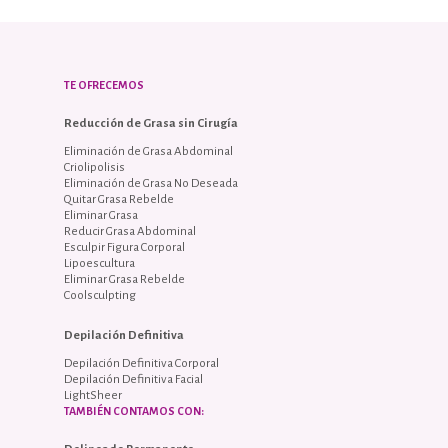
TE OFRECEMOS
Reducción de Grasa sin Cirugía
Eliminación de Grasa Abdominal
Criolipolisis
Eliminación de Grasa No Deseada
Quitar Grasa Rebelde
Eliminar Grasa
Reducir Grasa Abdominal
Esculpir Figura Corporal
Lipoescultura
Eliminar Grasa Rebelde
Coolsculpting
Depilación Definitiva
Depilación Definitiva Corporal
Depilación Definitiva Facial
LightSheer
TAMBIÉN CONTAMOS CON: