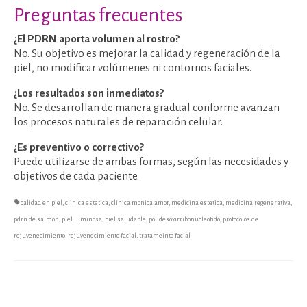
Preguntas frecuentes
¿El PDRN aporta volumen al rostro?
No. Su objetivo es mejorar la calidad y regeneración de la
piel, no modificar volúmenes ni contornos faciales.
¿Los resultados son inmediatos?
No. Se desarrollan de manera gradual conforme avanzan
los procesos naturales de reparación celular.
¿Es preventivo o correctivo?
Puede utilizarse de ambas formas, según las necesidades y
objetivos de cada paciente.
calidad en piel
,
clinica estetica
,
clinica monica amor
,
medicina estetica
,
medicina regenerativa
,
pdrn de salmon
,
piel luminosa
,
piel saludable
,
polidesoxirribonucleotido
,
protocolos de
rejuvenecimiento
,
rejuvenecimiento facial
,
tratameinto facial