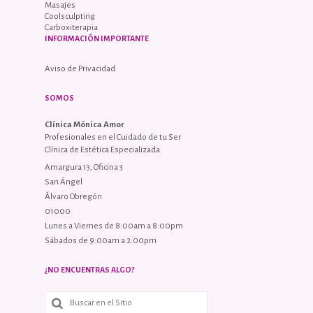
Masajes
Coolsculpting
Carboxiterapia
INFORMACIÓN IMPORTANTE
Aviso de Privacidad
SOMOS
Clínica Mónica Amor
Profesionales en el Cuidado de tu Ser
Clínica de Estética Especializada
Amargura 13, Oficina 3
San Ángel
Álvaro Obregón
01000
Lunes a Viernes de 8:00am a 8:00pm
Sábados de 9:00am a 2:00pm
¿NO ENCUENTRAS ALGO?