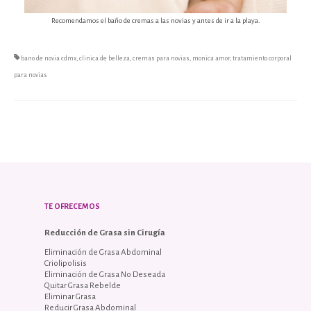
Recomendamos el baño de cremas a las novias y antes de ir a la playa.
bano de novia cdmx
,
clinica de belleza
,
cremas para novias
,
monica amor
,
tratamiento corporal
para novias
TE OFRECEMOS
Reducción de Grasa sin Cirugía
Eliminación de Grasa Abdominal
Criolipolisis
Eliminación de Grasa No Deseada
Quitar Grasa Rebelde
Eliminar Grasa
Reducir Grasa Abdominal