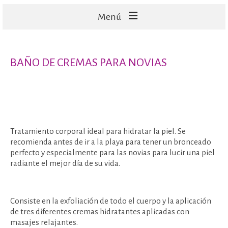
Menú
FACIALES
BAÑO DE CREMAS PARA NOVIAS
CORPORALES
CAPILARES
TECNOLOGÍA
Tratamiento corporal ideal para hidratar la piel. Se
recomienda antes de ir a la playa para tener un bronceado
perfecto y especialmente para las novias para lucir una piel
radiante el mejor día de su vida.
Consiste en la exfoliación de todo el cuerpo y la aplicación
de tres diferentes cremas hidratantes aplicadas con
masajes relajantes.