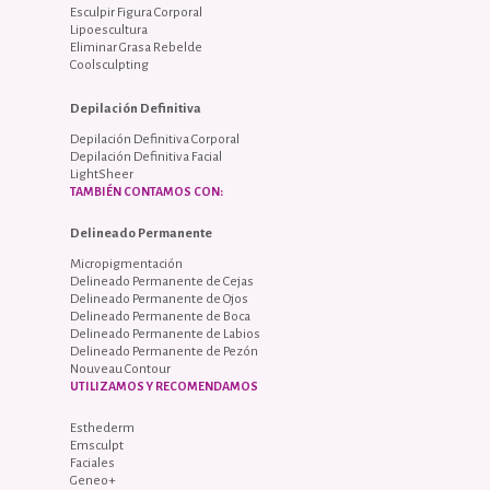
Esculpir Figura Corporal
Lipoescultura
Eliminar Grasa Rebelde
Coolsculpting
Depilación Definitiva
Depilación Definitiva Corporal
Depilación Definitiva Facial
LightSheer
TAMBIÉN CONTAMOS CON:
Delineado Permanente
Micropigmentación
Delineado Permanente de Cejas
Delineado Permanente de Ojos
Delineado Permanente de Boca
Delineado Permanente de Labios
Delineado Permanente de Pezón
Nouveau Contour
UTILIZAMOS Y RECOMENDAMOS
Esthederm
Emsculpt
Faciales
Geneo+